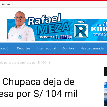
ntáctanos
ucación
Deportes
Internacional
Opinión
Haz tu denuncia
de penalizar a empresa por S/ 104 mil
e Chupaca deja de
esa por S/ 104 mil