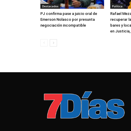
Destacados
Política
PJ confirma pase a juicio oral de
Rafael Meza
Emerson Nolasco por presunta
recuperar la
negociación incompatible
bares y loca
en Justicia,