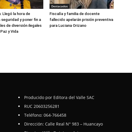
Destacados
: Llegó la hora de
Fiscalía y familia de docente
 seguridad y poner fin a
fallecido apelarán prisión preventiva
les de diversión ilegales
para Luciana Orizano
 Paz y Vida
Producido por Editora del Valle SAC
RUC 20603256281
Teléfono: 064-766458
Dirección: Calle Real N° 983 – Huancayo