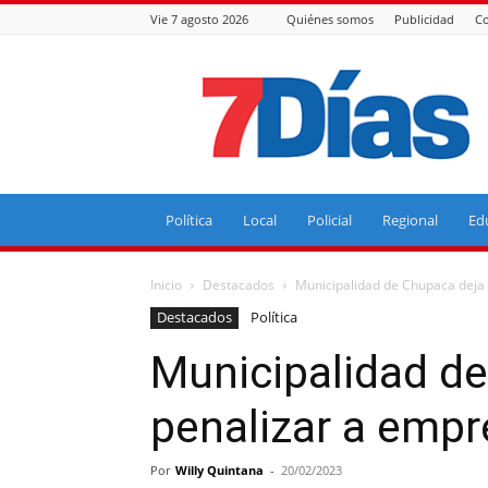
Vie 7 agosto 2026
Quiénes somos
Publicidad
Co
7
Días
Política
Local
Policial
Regional
Ed
Inicio
Destacados
Municipalidad de Chupaca deja 
Destacados
Política
Municipalidad d
penalizar a empr
Por
Willy Quintana
-
20/02/2023