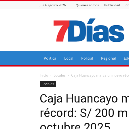
Jue 6 agosto 2026
Quiénes somos
Publicidad
Co
7
Días
Política
Local
Policial
Regional
Ed
Inicio
Locales
Caja Huancayo marca un nuevo récord
Locales
Caja Huancayo m
récord: S/ 200 mi
octubre 2025