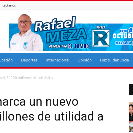
ntáctanos
ucación
Deportes
Internacional
Opinión
Haz tu denuncia
: S/ 200 millones de utilidad a...
arca un nuevo
llones de utilidad a