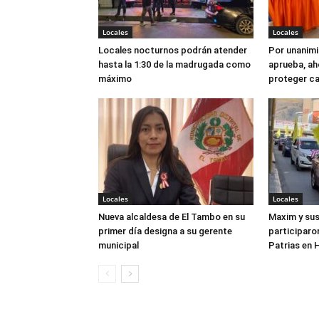
Locales
Locales
Locales nocturnos podrán atender
Por unanimi
hasta la 1:30 de la madrugada como
aprueba, ah
máximo
proteger c
Locales
Locales
Nueva alcaldesa de El Tambo en su
Maxim y su
primer día designa a su gerente
participaron
municipal
Patrias en