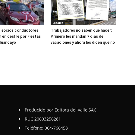
Locales
s socios conductores
Trabajadores no saben qué hacer:
 en desfile por Fiestas
Primero les mandan 7 días de
 Huancayo
vacaciones y ahora les dicen que no
Producido por Editora del Valle SAC
RUC 20603256281
Teléfono: 064-766458