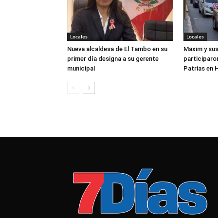
Locales
Locales
Nueva alcaldesa de El Tambo en su
Maxim y su
primer día designa a su gerente
participaron
municipal
Patrias en