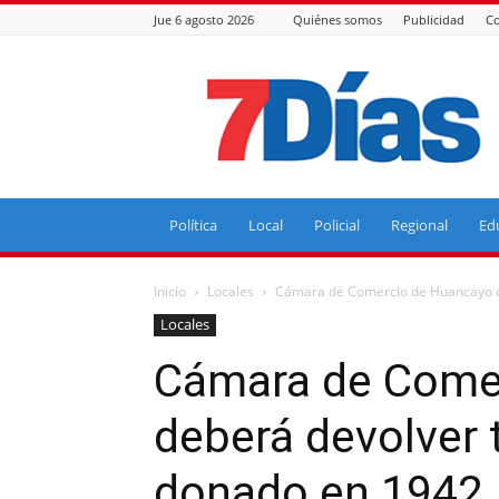
Jue 6 agosto 2026
Quiénes somos
Publicidad
Co
7
Días
Política
Local
Policial
Regional
Ed
Inicio
Locales
Cámara de Comercio de Huancayo de
Locales
Cámara de Come
deberá devolver 
donado en 1942