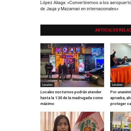
López Aliaga: «Convertiremos a los aeropuert
de Jauja y Mazamari en internacionales»
ARTÍCULOS RELA
Locales
Locales
Locales nocturnos podrán atender
Por unanimi
hasta la 1:30 de la madrugada como
aprueba, ah
máximo
proteger c