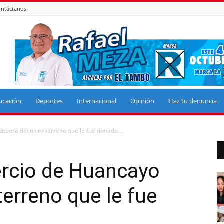
ntáctanos
ucación
Deportes
Internacional
Opinión
Haz tu denuncia
berá devolver terreno que le fue donado...
rcio de Huancayo
terreno que le fue