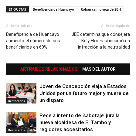
ETIQUETAS
Beneficencia de Huancayo
Roban camioneta de SBH
Artículo anterior
Artículo siguiente
Beneficencia de Huancayo
JEE determina que consejera
aumentó el número de sus
Kely Flores sí incurrió en
beneficiarios en 60%
infracción a la neutralidad
ARTÍCULOS RELACIONADOS
MÁS DEL AUTOR
Joven de Concepción viaja a Estados
Unidos por un futuro mejor y muere de
un disparo
Destacados
Pese a intento de ‘sabotaje’ jura la
nueva alcaldesa de El Tambo y
regidores accesitarios
Destacados