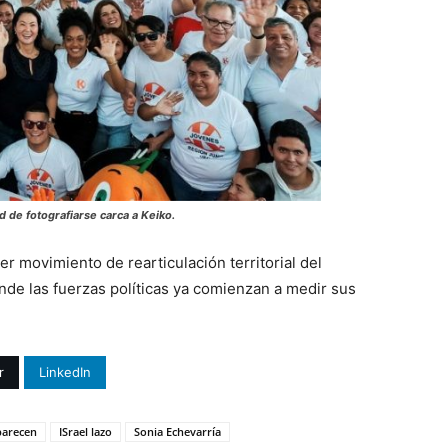
d de fotografiarse carca a Keiko.
r movimiento de rearticulación territorial del
nde las fuerzas políticas ya comienzan a medir sus
r
LinkedIn
parecen
ISrael lazo
Sonia Echevarría