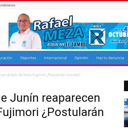
ntáctanos
ucación
Deportes
Internacional
Opinión
Haz tu denuncia
cen al lado de Keiko Fujimori ¿Postularán otra vez?
de Junín reaparecen
Fujimori ¿Postularán