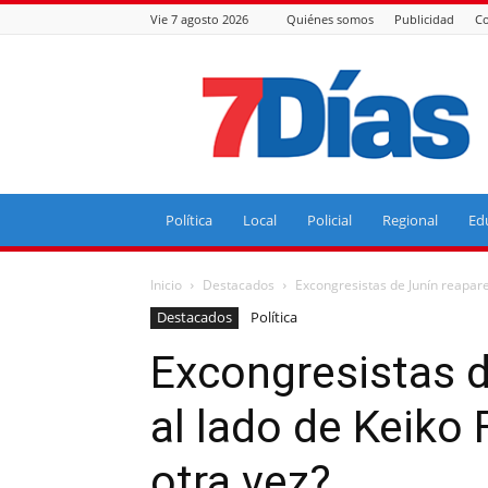
Vie 7 agosto 2026
Quiénes somos
Publicidad
Co
7
Días
Política
Local
Policial
Regional
Ed
Inicio
Destacados
Excongresistas de Junín reapare
Destacados
Política
Excongresistas 
al lado de Keiko 
otra vez?