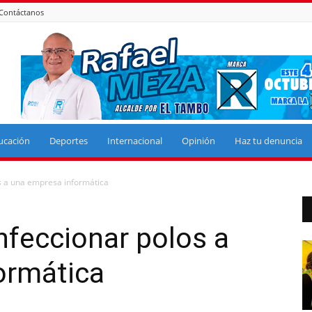
Contáctanos
ucación
Deportes
Internacional
Opinión
Haz tu denuncia
s a una empresa informática
feccionar polos a
ormática