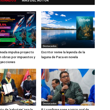
CIONADOS
MÁS DEL AUTOR
Destacados
rivada impulsa proyecto
Escritor revive la leyenda de la
n obras por impuestos y
laguna de Paca en novela
oyecciones
Destacados
to de ‘sabotaje’ jura la
PJ confirma pase a juicio oral de