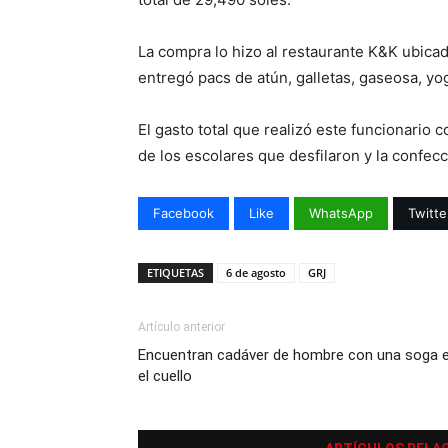
La compra lo hizo al restaurante K&K ubicad
entregó pacs de atún, galletas, gaseosa, yo
El gasto total que realizó este funcionario 
de los escolares que desfilaron y la confec
Facebook
Like
WhatsApp
Twitte
ETIQUETAS
6 de agosto
GRJ
Artículo anterior
Encuentran cadáver de hombre con una soga 
el cuello