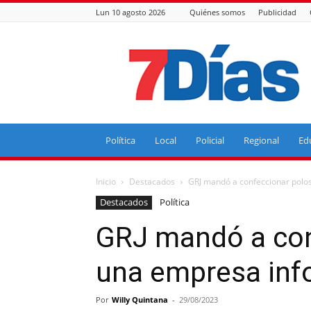
Lun 10 agosto 2026
Quiénes somos
Publicidad
7
Días
Política
Local
Policial
Regional
Ed
Inicio
Destacados
GRJ mandó a confeccionar polo
Destacados
Política
GRJ mandó a con
una empresa inf
Por
Willy Quintana
-
29/08/2023