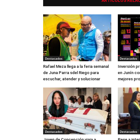
ARTÍCULOS RELA
Destacados
Destacados
Rafael Meza llega a la feria semanal
Inversión p
de Juna Parra sdel Riego para
en Junín co
escuchar, atender y solucionar
mejores pr
Destacados
Destacados
Joven de Concepción viaja a
Pese a inten