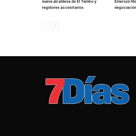
nueva alcaldesa de El Tambo y
Emerson No
regidores accesitarios
negociació