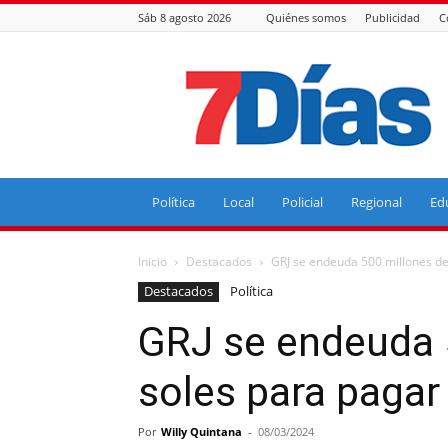
Sáb 8 agosto 2026
Quiénes somos
Publicidad
C
7
Días
Política
Local
Policial
Regional
Ed
Inicio
Destacados
GRJ se endeuda 500 millones de
Destacados
Política
GRJ se endeuda 
soles para pagar
Por
Willy Quintana
-
08/03/2024