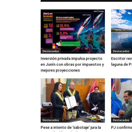
Destacados
Destacados
Inversión privada impulsa proyecto
Escritor rev
en Junín con obras por impuestos y
laguna de P
mejores proyecciones
Destacados
Destacados
Pese a intento de ‘sabotaje’ jura la
PJ confirma 