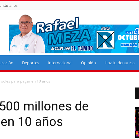
ontáctanos
ucación
Deportes
Internacional
Opinión
Haz tu denuncia
 soles para pagar en 10 años
500 millones de
 en 10 años