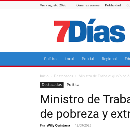
Vie 7 agosto 2026
Quiénes somos
Publicidad
Co
7
Días
Política
Local
Policial
Regional
Ed
Inicio
Destacados
Ministro de Trabajo: «Junín ba
Destacados
Política
Ministro de Trab
de pobreza y ex
Por
Willy Quintana
-
12/09/2025