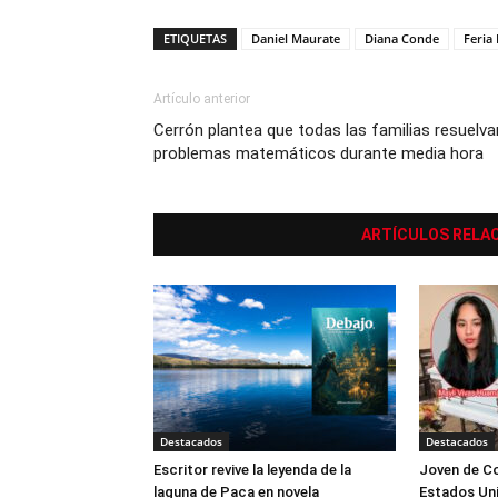
ETIQUETAS
Daniel Maurate
Diana Conde
Feria
Artículo anterior
Cerrón plantea que todas las familias resuelva
problemas matemáticos durante media hora
ARTÍCULOS RELA
Destacados
Destacados
Escritor revive la leyenda de la
Joven de Co
laguna de Paca en novela
Estados Uni