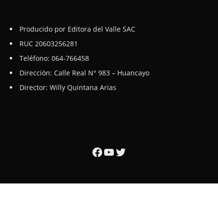
Producido por Editora del Valle SAC
RUC 20603256281
Teléfono: 064-766458
Dirección: Calle Real N° 983 – Huancayo
Director: Willy Quintana Arias
Facebook
YouTube
Twitter
Quiénes somos
© 2025 - 7 Días - Todos los derechos reservados