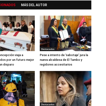
CIONADOS
MÁS DEL AUTOR
Destacados
ncepción viaja a
Pese a intento de ‘sabotaje’ jura la
dos por un futuro mejor
nueva alcaldesa de El Tambo y
un disparo
regidores accesitarios
Destacados