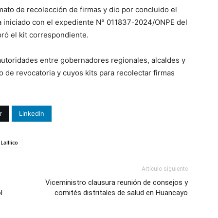
rmato de recolección de firmas y dio por concluido el
ia iniciado con el expediente N° 011837-2024/ONPE del
ó el kit correspondiente.
autoridades entre gobernadores regionales, alcaldes y
de revocatoria y cuyos kits para recolectar firmas
r
LinkedIn
Lalllico
Artículo siguiente
Viceministro clausura reunión de consejos y
l
comités distritales de salud en Huancayo