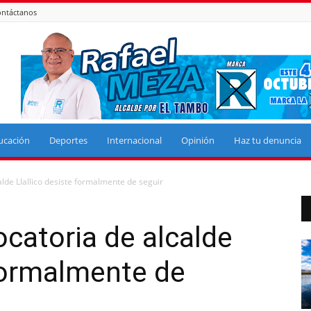
ntáctanos
ucación
Deportes
Internacional
Opinión
Haz tu denuncia
lde Llallico desiste formalmente de seguir
catoria de alcalde
 formalmente de