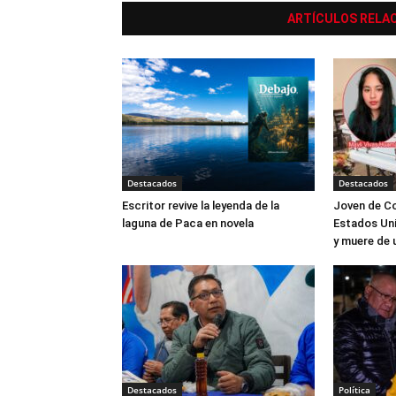
ARTÍCULOS RELA
Destacados
Destacados
Escritor revive la leyenda de la
Joven de Co
laguna de Paca en novela
Estados Uni
y muere de 
Destacados
Política