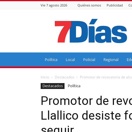
Vie 7 agosto 2026
Quiénes somos
Publicidad
Co
7
Días
Política
Local
Policial
Regional
Ed
Inicio
Destacados
Promotor de revocatoria de alca
Destacados
Política
Promotor de revo
Llallico desiste
seguir