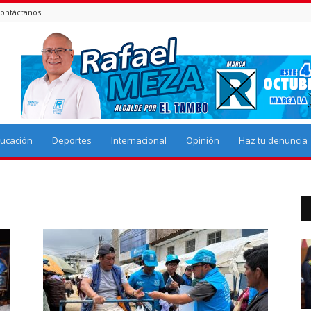
ontáctanos
ucación
Deportes
Internacional
Opinión
Haz tu denuncia