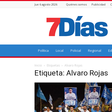
Jue 6 agosto 2026
Quiénes somos
Publicidad
C
7
Días
Política
Local
Policial
Regional
Ed
Inicio
Etiquetas
Alvaro Rojas
Etiqueta: Alvaro Rojas