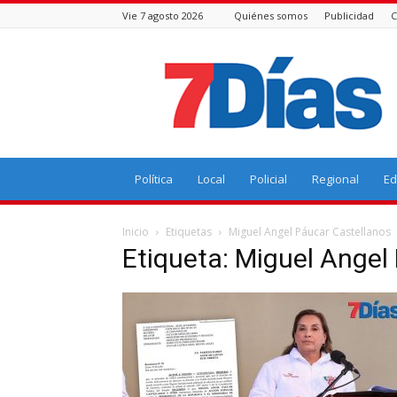
Vie 7 agosto 2026
Quiénes somos
Publicidad
C
7
Días
Política
Local
Policial
Regional
Ed
Inicio
Etiquetas
Miguel Angel Páucar Castellanos
Etiqueta: Miguel Angel