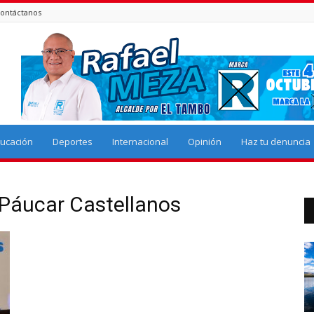
ontáctanos
ucación
Deportes
Internacional
Opinión
Haz tu denuncia
 Páucar Castellanos