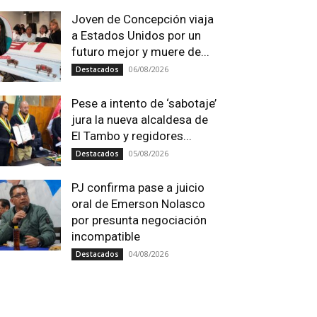
Joven de Concepción viaja
a Estados Unidos por un
futuro mejor y muere de...
06/08/2026
Destacados
Pese a intento de ‘sabotaje’
jura la nueva alcaldesa de
El Tambo y regidores...
05/08/2026
Destacados
PJ confirma pase a juicio
oral de Emerson Nolasco
por presunta negociación
incompatible
04/08/2026
Destacados