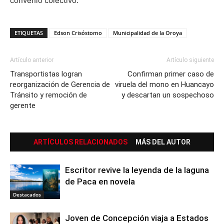
convenio colectivo.
ETIQUETAS
Edson Crisóstomo
Municipalidad de la Oroya
Artículo anterior
Artículo siguiente
Transportistas logran
Confirman primer caso de
reorganización de Gerencia de
viruela del mono en Huancayo
Tránsito y remoción de
y descartan un sospechoso
gerente
ARTÍCULOS RELACIONADOS
MÁS DEL AUTOR
Escritor revive la leyenda de la laguna
de Paca en novela
Destacados
Joven de Concepción viaja a Estados