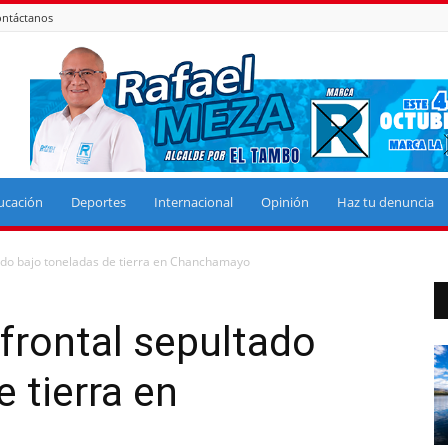
ntáctanos
ucación
Deportes
Internacional
Opinión
Haz tu denuncia
ado bajo toneladas de tierra en Chanchamayo
frontal sepultado
 tierra en