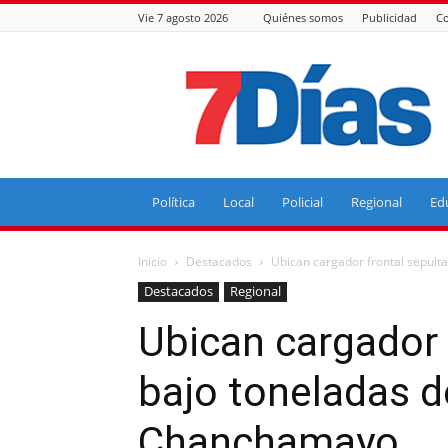
Vie 7 agosto 2026
Quiénes somos
Publicidad
Co
7
Días
Política
Local
Policial
Regional
Ed
Inicio
Destacados
Ubican cargador frontal sepult
Destacados
Regional
Ubican cargador 
bajo toneladas de
Chanchamayo