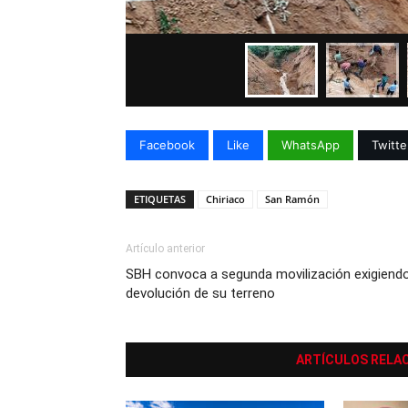
Facebook
Like
WhatsApp
Twitte
ETIQUETAS
Chiriaco
San Ramón
Artículo anterior
SBH convoca a segunda movilización exigiend
devolución de su terreno
ARTÍCULOS RELA