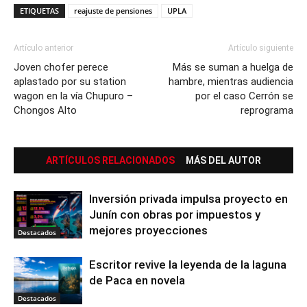
ETIQUETAS
reajuste de pensiones
UPLA
Artículo anterior
Artículo siguiente
Joven chofer perece
Más se suman a huelga de
aplastado por su station
hambre, mientras audiencia
wagon en la vía Chupuro –
por el caso Cerrón se
Chongos Alto
reprograma
ARTÍCULOS RELACIONADOS
MÁS DEL AUTOR
Inversión privada impulsa proyecto en
Junín con obras por impuestos y
mejores proyecciones
Destacados
Escritor revive la leyenda de la laguna
de Paca en novela
Destacados