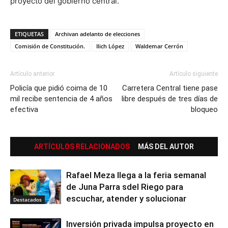
proyecto del gobierno central.
ETIQUETAS
Archivan adelanto de elecciones
Comisión de Constitución.
Ilich López
Waldemar Cerrón
Artículo anterior
Artículo siguiente
Policía que pidió coima de 10
Carretera Central tiene pase
mil recibe sentencia de 4 años
libre después de tres días de
efectiva
bloqueo
ARTÍCULOS RELACIONADOS
MÁS DEL AUTOR
Rafael Meza llega a la feria semanal
de Juna Parra sdel Riego para
escuchar, atender y solucionar
Destacados
Inversión privada impulsa proyecto en