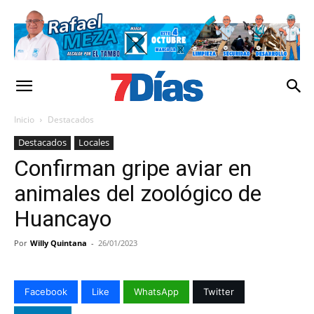
Inicio
Destacados
Destacados
Locales
Confirman gripe aviar en
animales del zoológico de
Huancayo
Por
Willy Quintana
-
26/01/2023
Facebook
Like
WhatsApp
Twitter