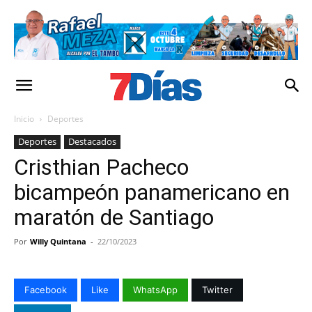
Inicio
Deportes
Deportes
Destacados
Cristhian Pacheco
bicampeón panamericano en
maratón de Santiago
Por
Willy Quintana
-
22/10/2023
Facebook
Like
WhatsApp
Twitter