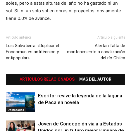
soles, pero a estas alturas del año no ha gastado ni un
sol. Sí, ni un solo sol en obras ni proyectos, obviamente
tiene 0.0% de avance.
Artículo anterior
Artículo siguiente
Luis Salvatierra: «Duplicar el
Alertan falta de
Foncomun es antitécnico y
mantenimiento a canalización
antipopular»
del río Chilca
ARTÍCULOS RELACIONADOS
MÁS DEL AUTOR
Escritor revive la leyenda de la laguna
de Paca en novela
Destacados
Joven de Concepción viaja a Estados
Unidos por un futuro mejor y muere de