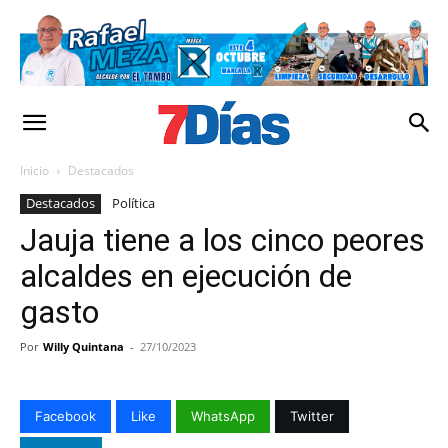
Inicio
Destacados
Destacados
Política
Jauja tiene a los cinco peores
alcaldes en ejecución de
gasto
Por
Willy Quintana
-
27/10/2023
Facebook
Like
WhatsApp
Twitter