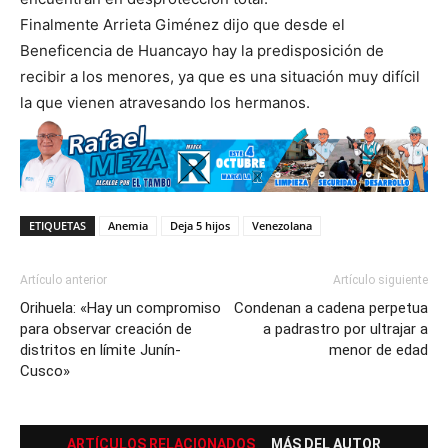
Finalmente Arrieta Giménez dijo que desde el
Beneficencia de Huancayo hay la predisposición de
recibir a los menores, ya que es una situación muy difícil
la que vienen atravesando los hermanos.
ETIQUETAS
Anemia
Deja 5 hijos
Venezolana
Artículo anterior
Artículo siguiente
Orihuela: «Hay un compromiso
Condenan a cadena perpetua
para observar creación de
a padrastro por ultrajar a
distritos en límite Junín-
menor de edad
Cusco»
ARTÍCULOS RELACIONADOS
MÁS DEL AUTOR