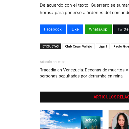
De acuerdo con el texto, Guerrero se sumará
horas» para ponerse a órdenes del comando
Facebook
Like
WhatsApp
Twitte
ETIQUETAS
Club César Vallejo
Liga 1
Paolo Gue
Artículo anterior
Tragedia en Venezuela: Decenas de muertos y
personas sepultadas por derrumbe en mina
ARTÍCULOS RELA