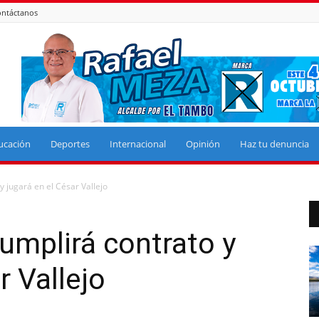
ntáctanos
ucación
Deportes
Internacional
Opinión
Haz tu denuncia
 jugará en el César Vallejo
umplirá contrato y
r Vallejo