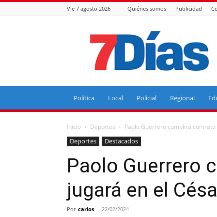
Vie 7 agosto 2026
Quiénes somos
Publicidad
Co
7
Días
Política
Local
Policial
Regional
Ed
Inicio
Deportes
Paolo Guerrero cumplirá contrato y
Deportes
Destacados
Paolo Guerrero c
jugará en el Césa
Por
carlos
-
22/02/2024