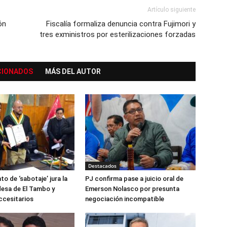
Artículo siguiente
ón
Fiscalía formaliza denuncia contra Fujimori y
tres exministros por esterilizaciones forzadas
CIONADOS
MÁS DEL AUTOR
Destacados
to de ‘sabotaje’ jura la
PJ confirma pase a juicio oral de
desa de El Tambo y
Emerson Nolasco por presunta
ccesitarios
negociación incompatible