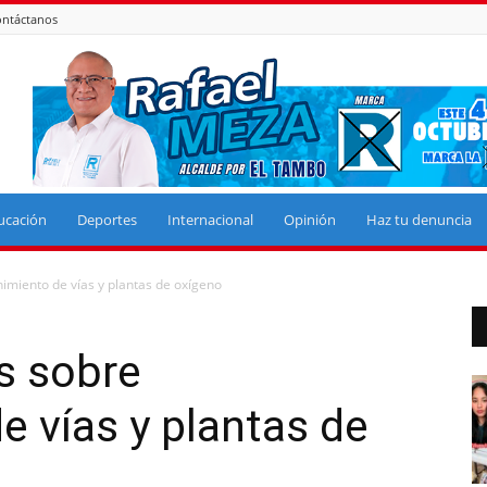
ntáctanos
ucación
Deportes
Internacional
Opinión
Haz tu denuncia
imiento de vías y plantas de oxígeno
s sobre
 vías y plantas de