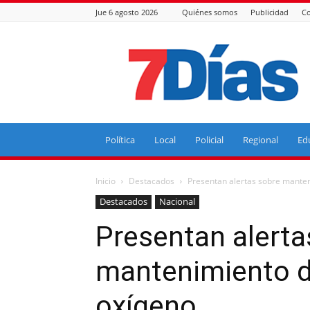
Jue 6 agosto 2026
Quiénes somos
Publicidad
Co
7
Días
Política
Local
Policial
Regional
Ed
Inicio
Destacados
Presentan alertas sobre manten
Destacados
Nacional
Presentan alerta
mantenimiento de
oxígeno