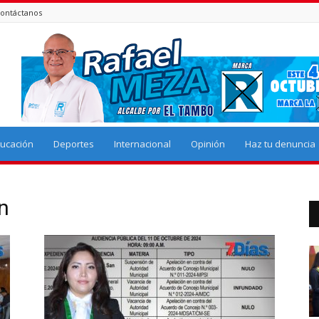
ontáctanos
ucación
Deportes
Internacional
Opinión
Haz tu denuncia
án