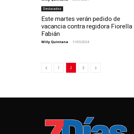
Destacados
Este martes verán pedido de
vacancia contra regidora Fiorella
Fabián
Willy Quintana
-
11/03/2024
1
2
3