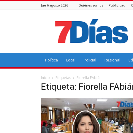
Jue 6 agosto 2026
Quiénes somos
Publicidad
C
7
Días
Política
Local
Policial
Regional
Ed
Inicio
Etiquetas
Fiorella FAbián
Etiqueta: Fiorella FAbi