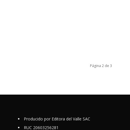
Página 2 de 3
Producido por Editora del Valle SAC
RUC 20603256281