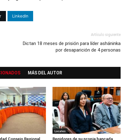
r
LinkedIn
Artículo siguiente
Dictan 18 meses de prisión para líder asháninka
por desaparición de 4 personas
CIONADOS
MÁS DEL AUTOR
Locales
dad Consejo Regional
Regidores de su propia bancada