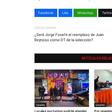
Facebook
Like
WhatsApp
Twitte
Artículo anterior
¿Será Jorge Fosatti el reemplazo de Juan
Reynoso como DT de la selección?
ARTÍCULOS RELA
Locales
Locales
Locales nocturnos podrán atender
Por unanimi