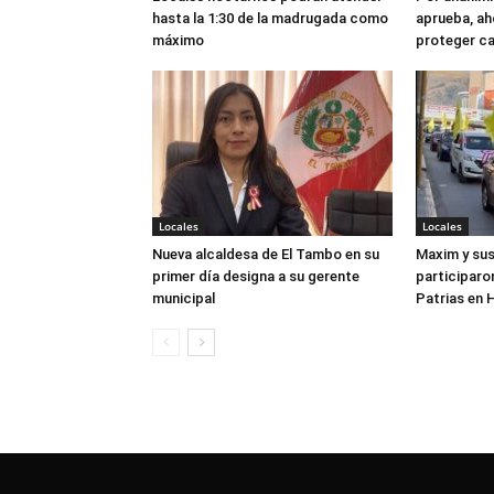
hasta la 1:30 de la madrugada como
aprueba, ah
máximo
proteger c
Locales
Locales
Nueva alcaldesa de El Tambo en su
Maxim y su
primer día designa a su gerente
participaron
municipal
Patrias en