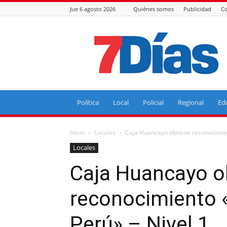
Jue 6 agosto 2026
Quiénes somos
Publicidad
Co
7
Días
Política
Local
Policial
Regional
Ed
Inicio
Locales
Caja Huancayo obtiene reconocimien
Locales
Caja Huancayo o
reconocimiento 
Perú» – Nivel 1