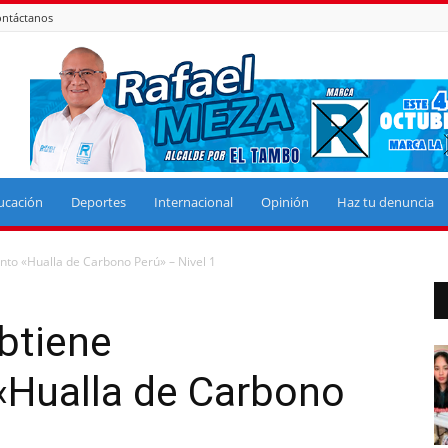
ntáctanos
ucación
Deportes
Internacional
Opinión
Haz tu denuncia
to «Hualla de Carbono Perú» – Nivel 1
btiene
«Hualla de Carbono