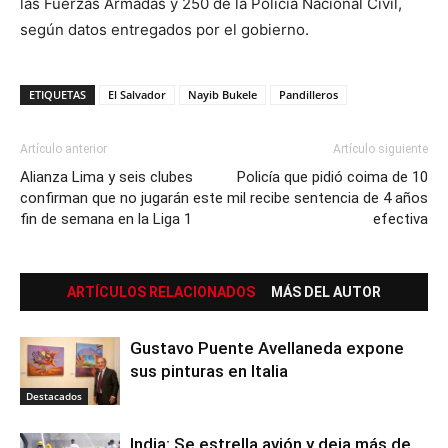
las Fuerzas Armadas y 250 de la Policía Nacional Civil,
según datos entregados por el gobierno.
ETIQUETAS
El Salvador
Nayib Bukele
Pandilleros
Artículo anterior
Artículo siguiente
Alianza Lima y seis clubes
Policía que pidió coima de 10
confirman que no jugarán este
mil recibe sentencia de 4 años
fin de semana en la Liga 1
efectiva
ARTÍCULOS RELACIONADOS
MÁS DEL AUTOR
Gustavo Puente Avellaneda expone
sus pinturas en Italia
Destacados
India: Se estrella avión y deja más de