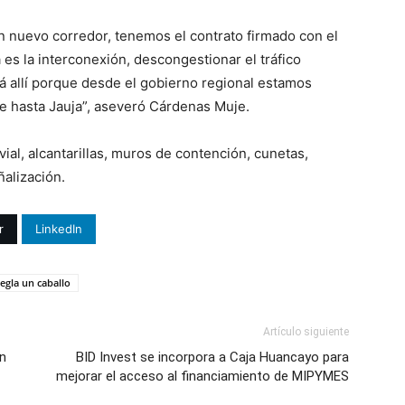
n nuevo corredor, tenemos el contrato firmado con el
es la interconexión, descongestionar el tráfico
rá allí porque desde el gobierno regional estamos
e hasta Jauja”, aseveró Cárdenas Muje.
ial, alcantarillas, muros de contención, cunetas,
ñalización.
r
LinkedIn
egla un caballo
Artículo siguiente
ón
BID Invest se incorpora a Caja Huancayo para
mejorar el acceso al financiamiento de MIPYMES