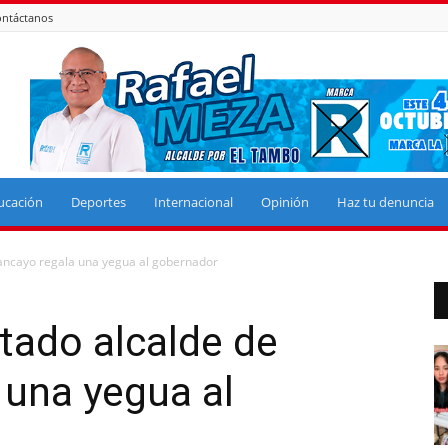
ntáctanos
ucación
Deportes
Internacional
Opinión
Haz tu denuncia
uancayo regala una yegua al gobernador
ltado alcalde de
 una yegua al