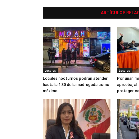
ARTÍCULOS RELA
Locales
Locales
Locales nocturnos podrán atender
Por unanimi
hasta la 1:30 de la madrugada como
aprueba, ah
máximo
proteger c