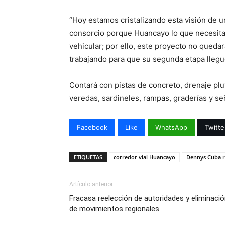
“Hoy estamos cristalizando esta visión de u
consorcio porque Huancayo lo que necesita 
vehicular; por ello, este proyecto no queda
trabajando para que su segunda etapa llegu
Contará con pistas de concreto, drenaje pluv
veredas, sardineles, rampas, graderías y se
Facebook
Like
WhatsApp
Twitte
ETIQUETAS
corredor vial Huancayo
Dennys Cuba r
Artículo anterior
Fracasa reelección de autoridades y eliminaci
de movimientos regionales