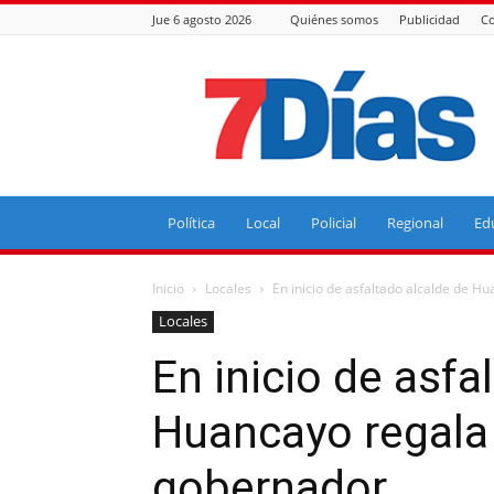
Jue 6 agosto 2026
Quiénes somos
Publicidad
Co
7
Días
Política
Local
Policial
Regional
Ed
Inicio
Locales
En inicio de asfaltado alcalde de H
Locales
En inicio de asfa
Huancayo regala
gobernador