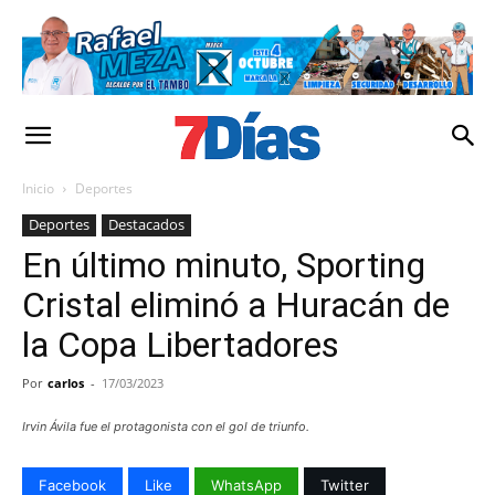
Inicio
Deportes
Deportes
Destacados
En último minuto, Sporting
Cristal eliminó a Huracán de
la Copa Libertadores
Por
carlos
-
17/03/2023
Irvin Ávila fue el protagonista con el gol de triunfo.
Facebook
Like
WhatsApp
Twitter