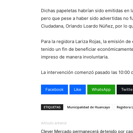
Dichas papeletas habrían sido emitidas en l
pero que pese a haber sido advertidas no f
Ciudadana, Orlando Loardo Núñez, por lo que
Para la regidora Lariza Rojas, la emisión d
tenido un fin de beneficiar económicament
impreso de manera involuntaria.
La intervención comenzó pasado las 10:00 d
Facebook
Like
WhatsApp
Twitte
ETIQUETAS
Municipalidad de Huancayo
Regidora L
Artículo anterior
Clever Mercado permanecerá detenido por ca