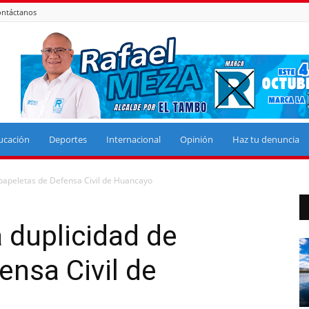
ntáctanos
ucación
Deportes
Internacional
Opinión
Haz tu denuncia
e papeletas de Defensa Civil de Huancayo
a duplicidad de
ensa Civil de