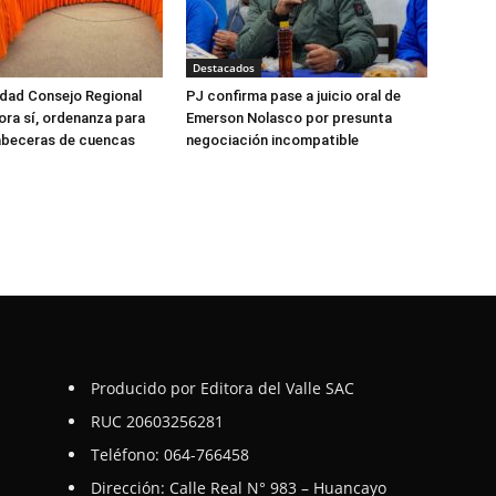
Destacados
dad Consejo Regional
PJ confirma pase a juicio oral de
ora sí, ordenanza para
Emerson Nolasco por presunta
abeceras de cuencas
negociación incompatible
Producido por Editora del Valle SAC
RUC 20603256281
Teléfono: 064-766458
Dirección: Calle Real N° 983 – Huancayo