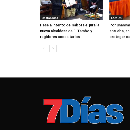
Destacados
Locales
Pese a intento de ‘sabotaje’ jura la
Por unanimi
nueva alcaldesa de El Tambo y
aprueba, ah
regidores accesitarios
proteger c