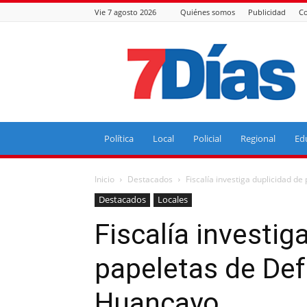
Vie 7 agosto 2026
Quiénes somos
Publicidad
Co
7
Días
Política
Local
Policial
Regional
Ed
Inicio
Destacados
Fiscalía investiga duplicidad d
Destacados
Locales
Fiscalía investig
papeletas de Def
Huancayo