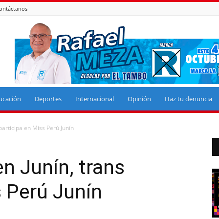
ontáctanos
ucación
Deportes
Internacional
Opinión
Haz tu denuncia
participa en Miss Perú Junín
n Junín, trans
s Perú Junín