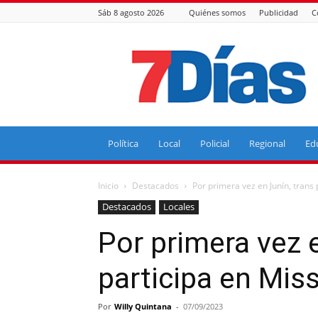
Sáb 8 agosto 2026
Quiénes somos
Publicidad
C
7
Días
Política
Local
Policial
Regional
Ed
Inicio
Destacados
Por primera vez en Junín, trans 
Destacados
Locales
Por primera vez e
participa en Mis
Por
Willy Quintana
-
07/09/2023