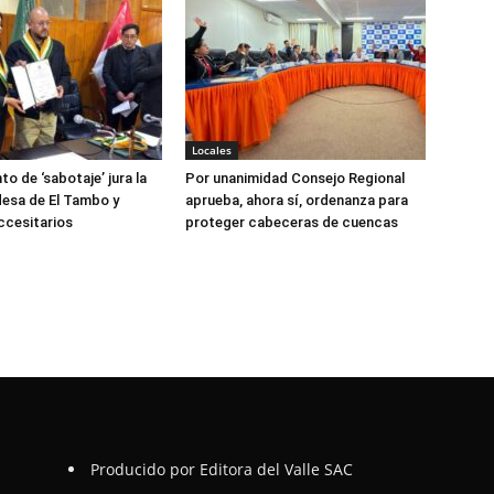
Locales
to de ‘sabotaje’ jura la
Por unanimidad Consejo Regional
desa de El Tambo y
aprueba, ahora sí, ordenanza para
ccesitarios
proteger cabeceras de cuencas
Producido por Editora del Valle SAC