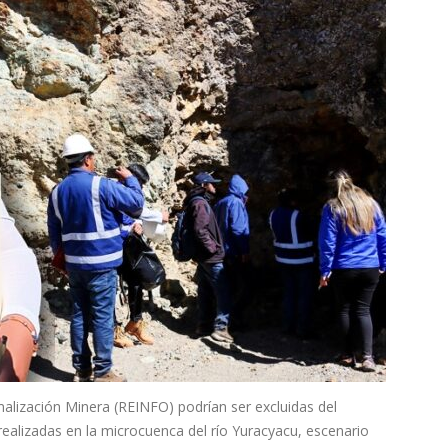
malización Minera (REINFO) podrían ser excluidas del
realizadas en la microcuenca del río Yuracyacu, escenario