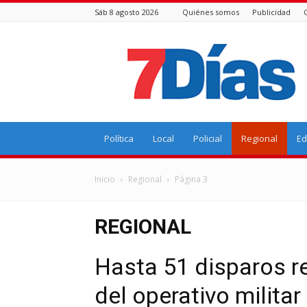
Sáb 8 agosto 2026
Quiénes somos
Publicidad
7
Días
Política
Local
Policial
Regional
Ed
Inicio
Regional
Página 3
REGIONAL
Hasta 51 disparos re
del operativo milit